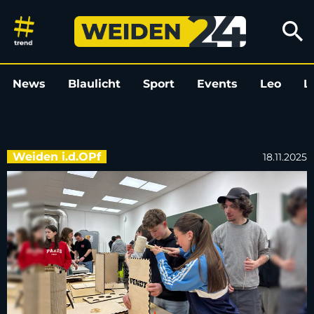
Schüler*innen der Lobkowitz-
search
News
Blaulicht
Sport
Events
Leo
L
Weiden i.d.OPf
18.11.2025