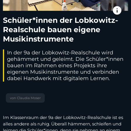
info
Schüler*innen der Lobkowitz-
Realschule bauen eigene
Musikinstrumente
In der 9a der Lobkowitz-Realschule wird
gehämmert und geleimt. Die Schüler*innen
bauen im Rahmen eines Projekts ihre
eigenen Musikinstrumente und verbinden
dabei Handwerk mit digitalem Lernen.
von Claudia Moser
Im Klassenraum der 9a der Lobkowitz-Realschule ist es
alles andere als ruhig. Überall hämmern, schleifen und
leimen die Schüler*innen, denn sie nehmen an einem