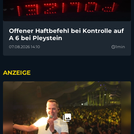
Offener Haftbefehl bei Kontrolle auf
A 6 bei Pleystein
07.08.2026 14:10
1min
query_builder
ANZEIGE