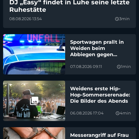
DJ „Easy“ findet in Luhe seine letzte
Ruhestätte
08.08.2026 13:54
3min
query_builder
Sportwagen prallt in
Weiden beim
Abbiegen gegen
Brückengeländer
07.08.2026 09:11
1min
query_builder
Weidens erste Hip-
Hop-Sommerserenade:
Die Bilder des Abends
06.08.2026 17:04
4min
query_builder
Messerangriff auf Frau