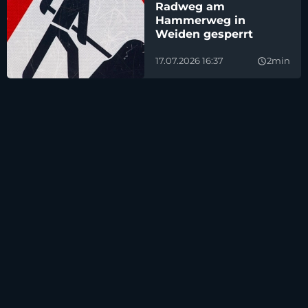
Radweg am
Hammerweg in
Weiden gesperrt
17.07.2026 16:37
2min
query_builder