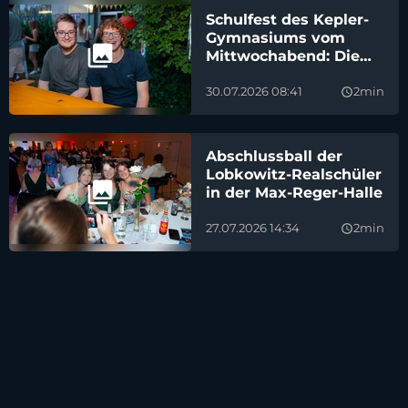
Schulfest des Kepler-
Gymnasiums vom
Mittwochabend: Die
besten Bilder
30.07.2026 08:41
2min
query_builder
Abschlussball der
Lobkowitz-Realschüler
in der Max-Reger-Halle
27.07.2026 14:34
2min
query_builder