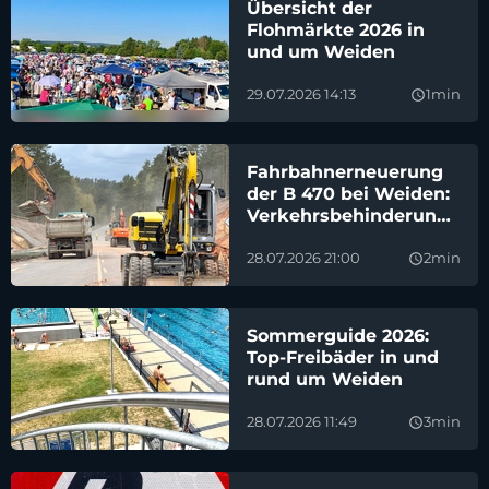
Übersicht der
Flohmärkte 2026 in
und um Weiden
29.07.2026 14:13
1min
query_builder
Fahrbahnerneuerung
der B 470 bei Weiden:
Verkehrsbehinderungen
in den Sommerferien
28.07.2026 21:00
2min
query_builder
Sommerguide 2026:
Top-Freibäder in und
rund um Weiden
28.07.2026 11:49
3min
query_builder