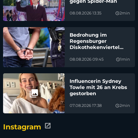
gegen Spider-Man
08.08.2026 13:35
2min
query_builder
Bedrohung im
Regensburger
Diskothekenviertel
endet mit schneller
Festnahme
08.08.2026 09:45
1min
query_builder
Influencerin Sydney
Towle mit 26 an Krebs
gestorben
07.08.2026 17:38
2min
query_builder
Instagram