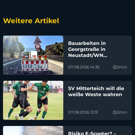
Weitere Artikel
Bauarbeiten in
Georgstraße in
Neustadt/WN
planmäßig
weitgehend fertig
07.08.2026 14:35
2min
query_builder
SV Mitterteich will die
weiße Weste wahren
07.08.2026 13:31
2min
query_builder
Risiko E-Scooter? –