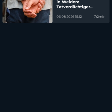
in Weiden:
Tatverdächtiger
festgenommen
06.08.2026 15:12
2min
query_builder