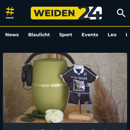
Weiden24 | Regional, aktuell u
search
News
Blaulicht
Sport
Events
Leo
L