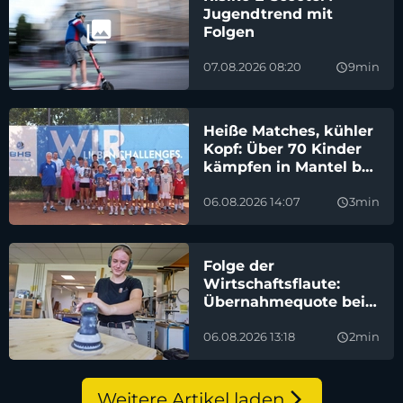
Jugendtrend mit
Folgen
07.08.2026 08:20
9min
query_builder
Heiße Matches, kühler
Kopf: Über 70 Kinder
kämpfen in Mantel bei
Landkreismeisterschaft
im Tennis
06.08.2026 14:07
3min
query_builder
Folge der
Wirtschaftsflaute:
Übernahmequote bei
Azubis sinkt
06.08.2026 13:18
2min
query_builder
Weitere Artikel laden
arrow_forward_ios