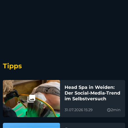
Tipps
Head Spa in Weiden:
Der Social-Media-Trend
im Selbstversuch
31.07.2026 15:29
2min
query_builder