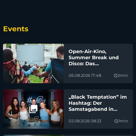
Events
Open-Air-Kino,
Summer Break und
Disco: Das
Wochenende in und
um Weiden
06.08.2026 17:48
2min
query_builder
„Black Temptation” im
Hashtag: Der
Samstagabend in
Bildern
02.08.2026 08:23
1min
query_builder