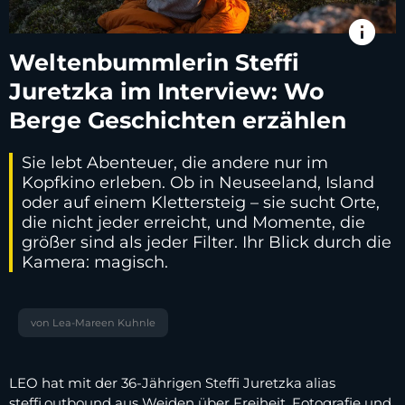
info
Weltenbummlerin Steffi
Juretzka im Interview: Wo
Berge Geschichten erzählen
Sie lebt Abenteuer, die andere nur im
Kopfkino erleben. Ob in Neuseeland, Island
oder auf einem Klettersteig – sie sucht Orte,
die nicht jeder erreicht, und Momente, die
größer sind als jeder Filter. Ihr Blick durch die
Kamera: magisch.
von Lea-Mareen Kuhnle
LEO hat mit der 36-Jährigen Steffi Juretzka alias
steffi.outbound aus Weiden über Freiheit, Fotografie und