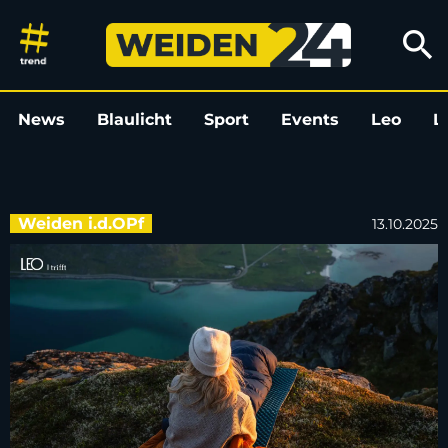
Weltenbummlerin Steffi Juretz
search
News
Blaulicht
Sport
Events
Leo
L
Weiden i.d.OPf
13.10.2025