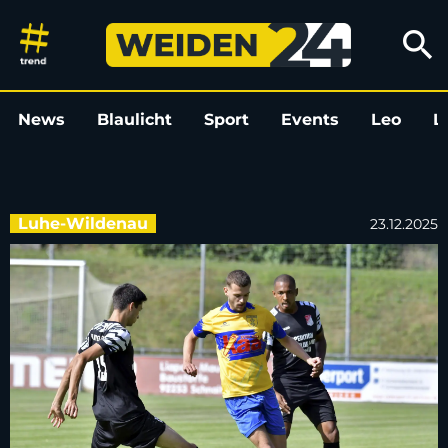
SC Luhe-Wildenau stellt drei 
search
News
Blaulicht
Sport
Events
Leo
L
Luhe-Wildenau
23.12.2025