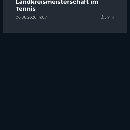
Landkreismeisterschaft im
Tennis
06.08.2026 14:07
3min
query_builder