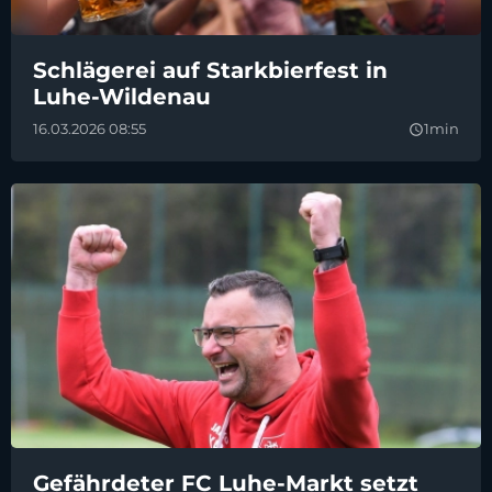
Schlägerei auf Starkbierfest in
Luhe-Wildenau
16.03.2026 08:55
1min
query_builder
Gefährdeter FC Luhe-Markt setzt