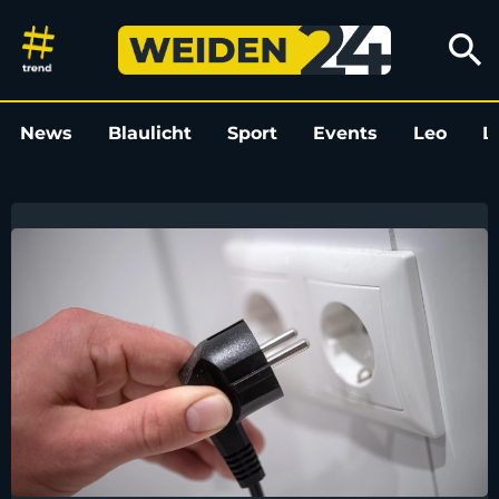
Weiden24
search
News
Blaulicht
Sport
Events
Leo
L