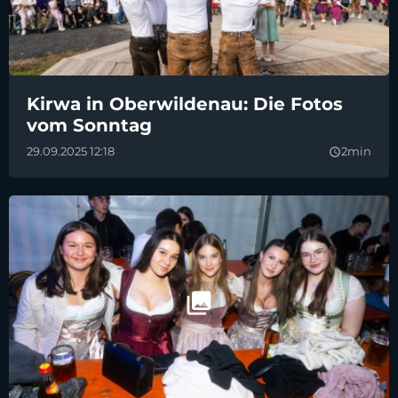
Kirwa in Oberwildenau: Die Fotos
vom Sonntag
29.09.2025 12:18
2min
query_builder