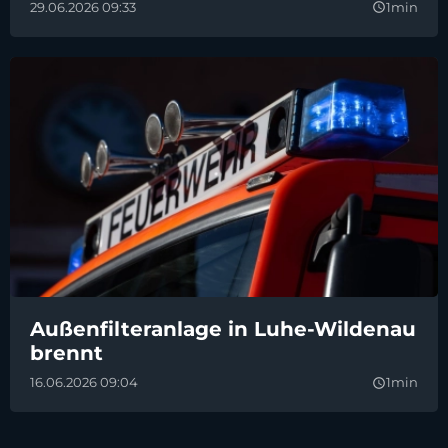
29.06.2026 09:33
1min
query_builder
Außenfilteranlage in Luhe-Wildenau
brennt
16.06.2026 09:04
1min
query_builder