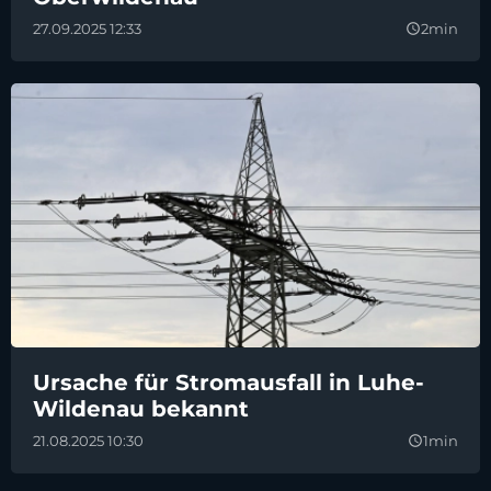
27.09.2025 12:33
2min
query_builder
Ursache für Stromausfall in Luhe-
Wildenau bekannt
21.08.2025 10:30
1min
query_builder