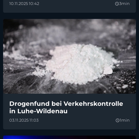
10.11.2025 10:42
3min
query_builder
Drogenfund bei Verkehrskontrolle
in Luhe-Wildenau
03.11.2025 11:03
1min
query_builder