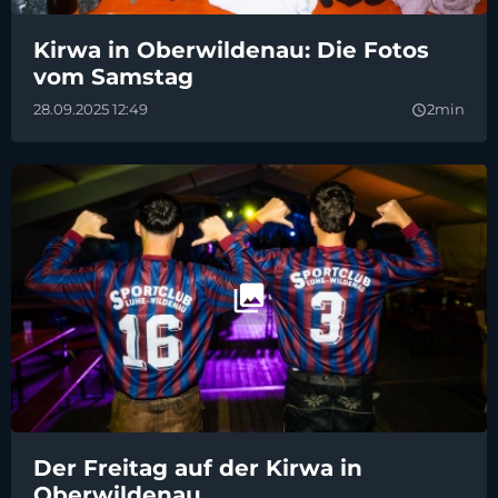
Kirwa in Oberwildenau: Die Fotos
vom Samstag
28.09.2025 12:49
2min
query_builder
Der Freitag auf der Kirwa in
Oberwildenau