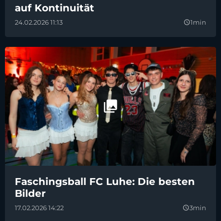
auf Kontinuität
24.02.2026 11:13
1min
query_builder
Faschingsball FC Luhe: Die besten
Bilder
17.02.2026 14:22
3min
query_builder