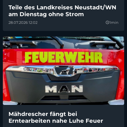
Teile des Landkreises Neustadt/WN
am Dienstag ohne Strom
28.07.2026 12:02
1min
query_builder
Mähdrescher fängt bei
Erntearbeiten nahe Luhe Feuer