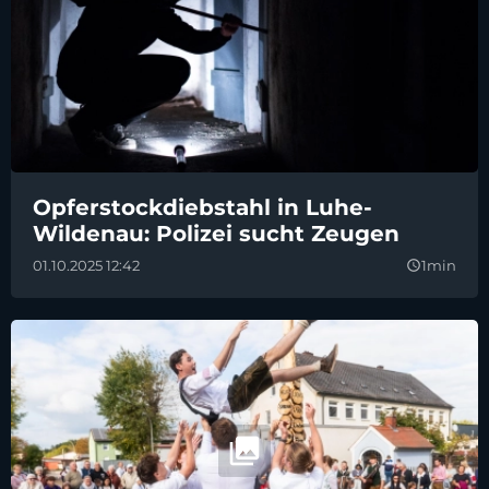
Opferstockdiebstahl in Luhe-
Wildenau: Polizei sucht Zeugen
01.10.2025 12:42
1min
query_builder