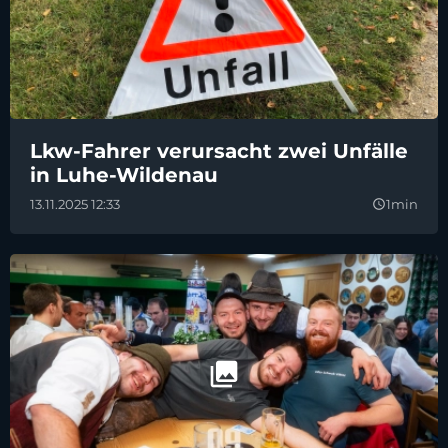
Lkw-Fahrer verursacht zwei Unfälle
in Luhe-Wildenau
13.11.2025 12:33
1min
query_builder