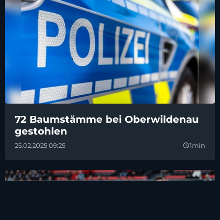
72 Baumstämme bei Oberwildenau
gestohlen
25.02.2025 09:25
1min
query_builder