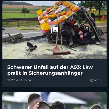
Schwerer Unfall auf der A93: Lkw
prallt in Sicherungsanhänger
21.07.2025 16:34
2min
query_builder