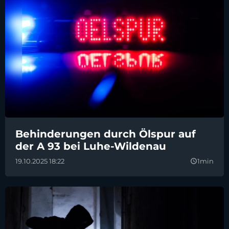
Behinderungen durch Ölspur auf
der A 93 bei Luhe-Wildenau
19.10.2025 18:22
1min
query_builder