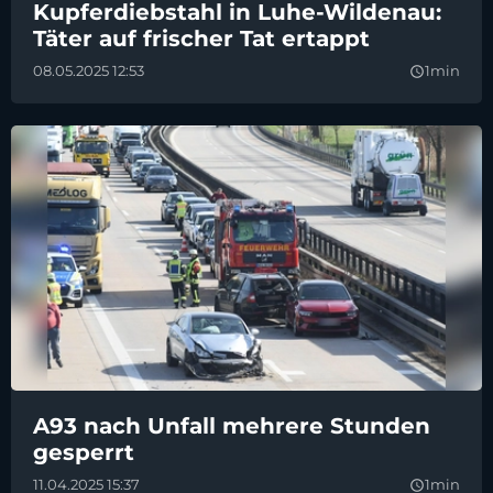
Kupferdiebstahl in Luhe-Wildenau:
Täter auf frischer Tat ertappt
08.05.2025 12:53
1min
query_builder
A93 nach Unfall mehrere Stunden
gesperrt
11.04.2025 15:37
1min
query_builder