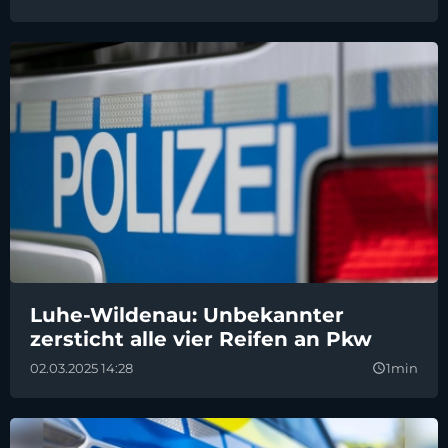
Luhe-Wildenau: Unbekannter
zersticht alle vier Reifen an Pkw
02.03.2025 14:28
1min
query_builder