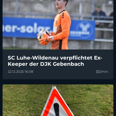
SC Luhe-Wildenau verpflichtet Ex-
Keeper der DJK Gebenbach
22.12.2025 16:08
2min
query_builder