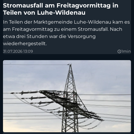
Stromausfall am Freitagvormittag in
Teilen von Luhe-Wildenau
In Teilen der Marktgemeinde Luhe-Wildenau kam es
am Freitagvormittag zu einem Stromausfall. Nach
etwa drei Stunden war die Versorgung
wiederhergestellt.
31.07.2026 13:09
1min
query_builder