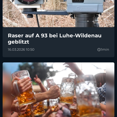
Raser auf A 93 bei Luhe-Wildenau
geblitzt
16.03.2026 10:50
1min
query_builder