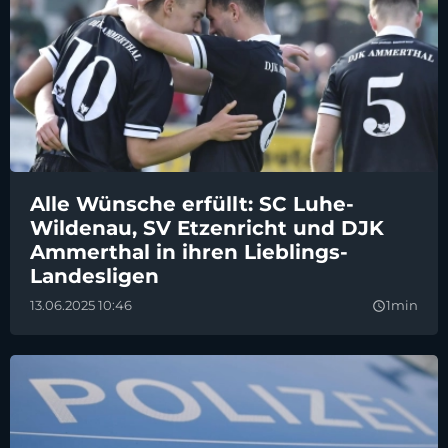
Alle Wünsche erfüllt: SC Luhe-
Wildenau, SV Etzenricht und DJK
Ammerthal in ihren Lieblings-
Landesligen
13.06.2025 10:46
1min
query_builder