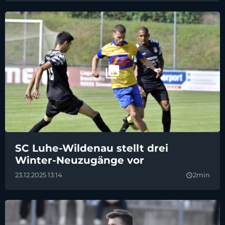
SC Luhe-Wildenau stellt drei
Winter-Neuzugänge vor
23.12.2025 13:14
2min
query_builder