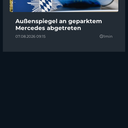
Außenspiegel an geparktem
Mercedes abgetreten
07.08.2026 09:15
1min
query_builder