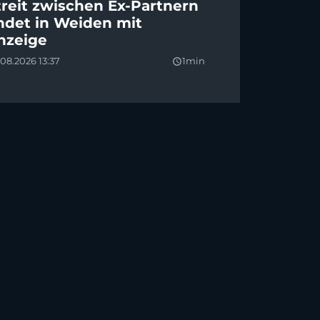
treit zwischen Ex-Partnern
ndet in Weiden mit
nzeige
08.2026 13:37
1min
query_builder