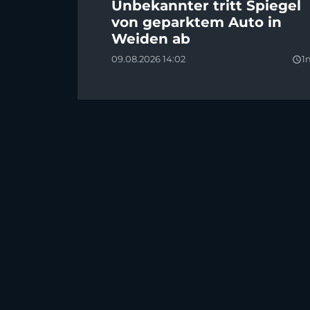
Unbekannter tritt Spiegel
von geparktem Auto in
Weiden ab
09.08.2026 14:02
1
query_builder