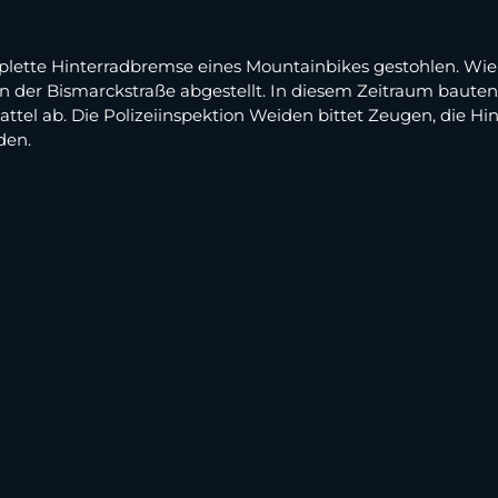
ette Hinterradbremse eines Mountainbikes gestohlen. Wie di
r in der Bismarckstraße abgestellt. In diesem Zeitraum baute
tel ab. Die Polizeiinspektion Weiden bittet Zeugen, die H
den.