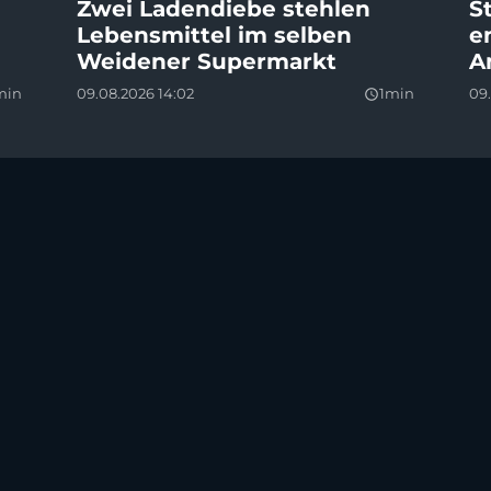
Zwei Ladendiebe stehlen
S
Lebensmittel im selben
e
Weidener Supermarkt
A
min
09.08.2026 14:02
1min
09.
query_builder