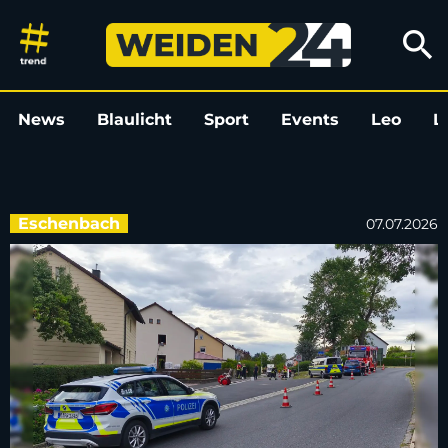
Motorradfahrer nach Unfall in 
search
News
Blaulicht
Sport
Events
Leo
L
Eschenbach
07.07.2026