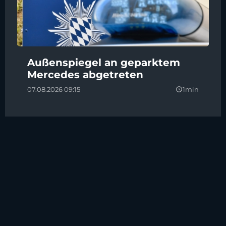
Außenspiegel an geparktem
Mercedes abgetreten
07.08.2026 09:15
1min
query_builder