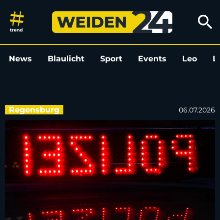
Polizei in Regensburg stoppt 
search
News
Blaulicht
Sport
Events
Leo
L
Regensburg
06.07.2026