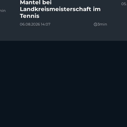
Mantel bei
05.
Landkreismeisterschaft im
min
Tennis
06.08.2026 14:07
3min
query_builder