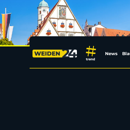
Bayernligist SpVgg SV 
News
Bla