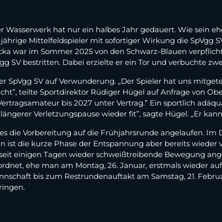
r Wasserwerk hat nur ein halbes Jahr gedauert. Wie sein eh
-jährige Mittelfeldspieler mit sofortiger Wirkung die SpVg
licka war im Sommer 2025 von den Schwarz-Blauen verpflich
gg SV bestritten. Dabei erzielte er ein Tor und verbuchte zwei
er SpVgg SV auf Verwunderung. „Der Spieler hat uns mitgetei
cht”, teilte Sportdirektor Rüdiger Hügel auf Anfrage von Obe
ls Vertragsamateur bis 2027 unter Vertrag.” Ein sportlich adä
h längerer Verletzungspause wieder fit”, sagte Hügel. „Er kan
ndes die Vorbereitung auf die Frühjahrsrunde angelaufen. I
 ist die kurze Phase der Entspannung aber bereits wieder v
 seit einigen Tagen wieder schweißtreibende Bewegung anges
rordnet, ehe man am Montag, 26. Januar, erstmals wieder au
Mannschaft bis zum Restrundenauftakt am Samstag, 21. Febr
ringen.