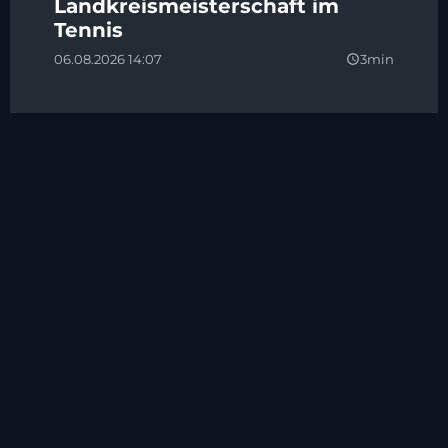
Landkreismeisterschaft im
Tennis
06.08.2026 14:07
3min
query_builder