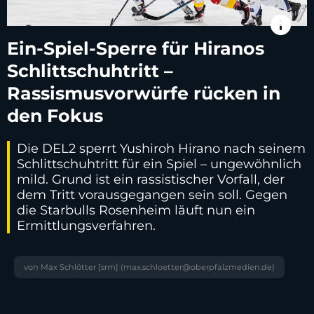
info
Ein-Spiel-Sperre für Hiranos
Schlittschuhtritt –
Rassismusvorwürfe rücken in
den Fokus
Die DEL2 sperrt Yushiroh Hirano nach seinem
Schlittschuhtritt für ein Spiel – ungewöhnlich
mild. Grund ist ein rassistischer Vorfall, der
dem Tritt vorausgegangen sein soll. Gegen
die Starbulls Rosenheim läuft nun ein
Ermittlungsverfahren.
von Max Schlötter [srm] (max.schloetter@oberpfalzmedien.de)