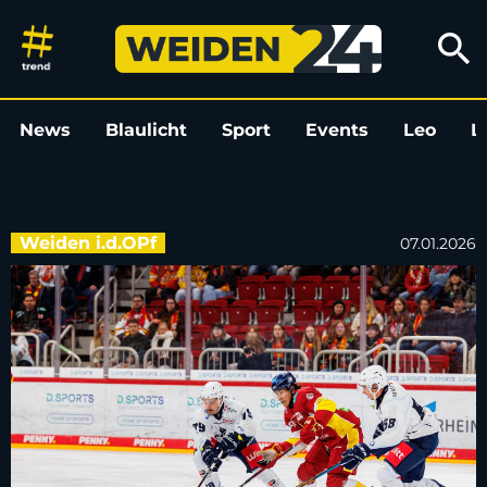
Ein-Spiel-Sperre für Hiranos S
search
News
Blaulicht
Sport
Events
Leo
L
Weiden i.d.OPf
07.01.2026