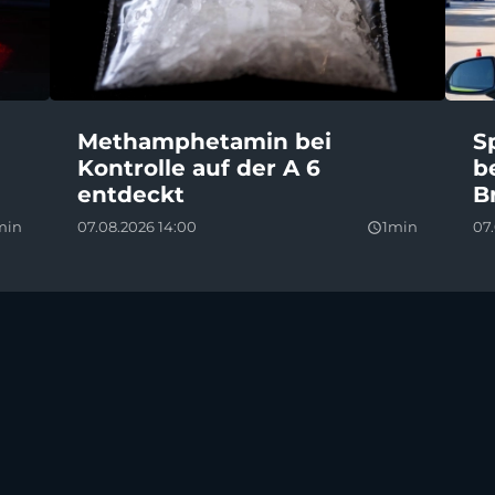
Methamphetamin bei
S
Kontrolle auf der A 6
b
entdeckt
B
min
07.08.2026 14:00
1min
07.
query_builder