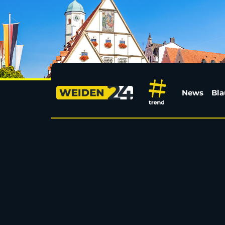
Schlägerei in Weidener
News
Bla