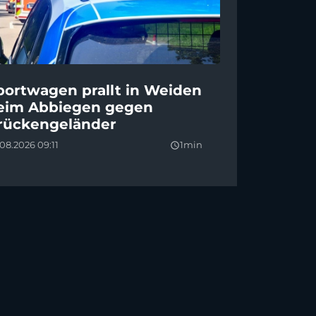
portwagen prallt in Weiden
eim Abbiegen gegen
rückengeländer
08.2026 09:11
1min
query_builder