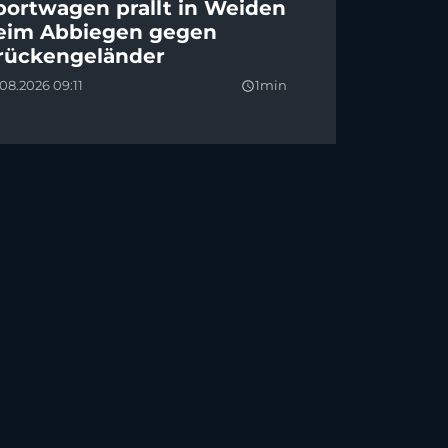
portwagen prallt in Weiden
eim Abbiegen gegen
rückengeländer
08.2026 09:11
1min
query_builder