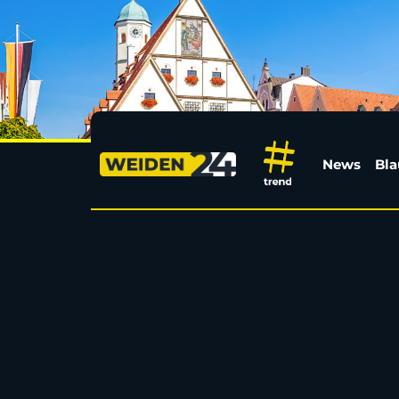
Plakate zum „Tag der
News
Bla