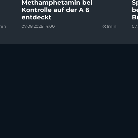
Methamphetamin bei
S
Kontrolle auf der A 6
b
entdeckt
B
min
07.08.2026 14:00
1min
07.
query_builder