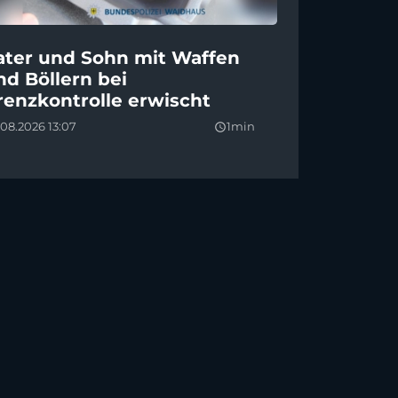
ater und Sohn mit Waffen
nd Böllern bei
renzkontrolle erwischt
08.2026 13:07
1min
query_builder