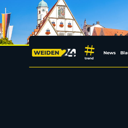
Sexueller Übergriff i
News
Bla