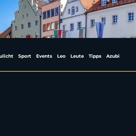
m Freibad: Mann fasst 
ulicht
Sport
Events
Leo
Leute
Tipps
Azubi