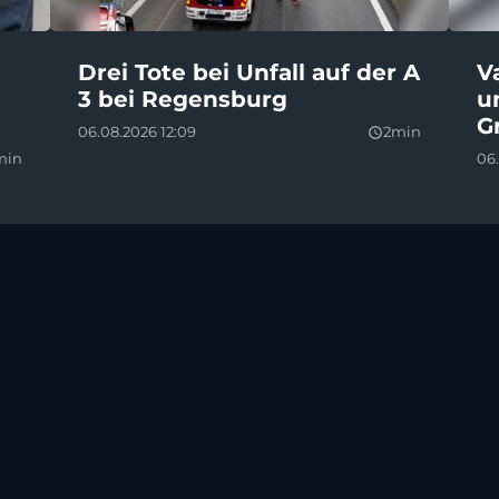
Drei Tote bei Unfall auf der A
V
3 bei Regensburg
u
G
06.08.2026 12:09
2min
query_builder
min
06.