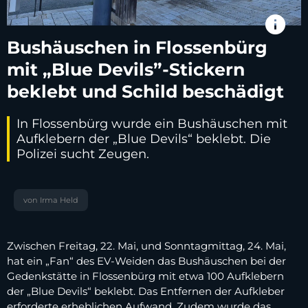
info
Bushäuschen in Flossenbürg
mit „Blue Devils”-Stickern
beklebt und Schild beschädigt
In Flossenbürg wurde ein Bushäuschen mit
Aufklebern der „Blue Devils“ beklebt. Die
Polizei sucht Zeugen.
von Irma Held
Zwischen Freitag, 22. Mai, und Sonntagmittag, 24. Mai,
hat ein „Fan“ des EV-Weiden das Bushäuschen bei der
Gedenkstätte in Flossenbürg mit etwa 100 Aufklebern
der „Blue Devils“ beklebt. Das Entfernen der Aufkleber
erforderte erheblichen Aufwand. Zudem wurde das