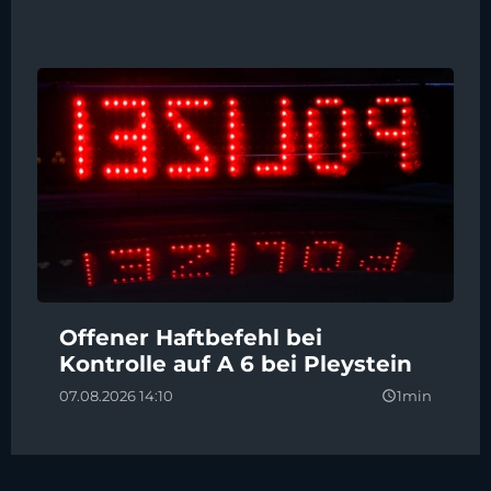
Offener Haftbefehl bei
Kontrolle auf A 6 bei Pleystein
07.08.2026 14:10
1min
query_builder