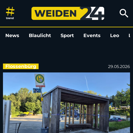
Bushäuschen in Flossenbürg mi
search
News
Blaulicht
Sport
Events
Leo
L
Flossenbürg
29.05.2026