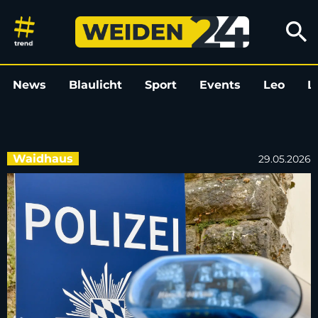
Gefälschte Dokumente bei Gren
search
News
Blaulicht
Sport
Events
Leo
L
Waidhaus
29.05.2026