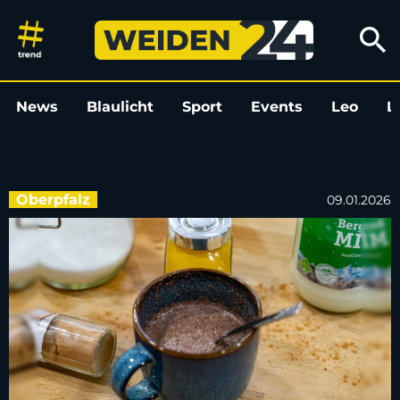
Drink der Woche: Entspannend
search
News
Blaulicht
Sport
Events
Leo
L
Oberpfalz
09.01.2026