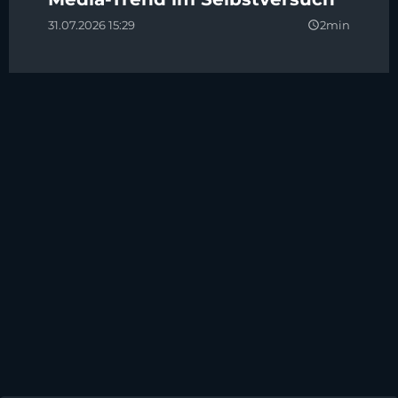
31.07.2026 15:29
2min
query_builder