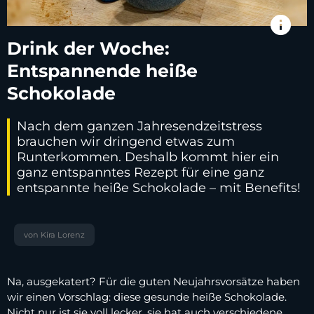
info
Drink der Woche:
Entspannende heiße
Schokolade
Nach dem ganzen Jahresendzeitstress
brauchen wir dringend etwas zum
Runterkommen. Deshalb kommt hier ein
ganz entspanntes Rezept für eine ganz
entspannte heiße Schokolade – mit Benefits!
von Kira Lorenz
Na, ausgekatert? Für die guten Neujahrsvorsätze haben
wir einen Vorschlag: diese gesunde heiße Schokolade.
Nicht nur ist sie voll lecker, sie hat auch verschiedene