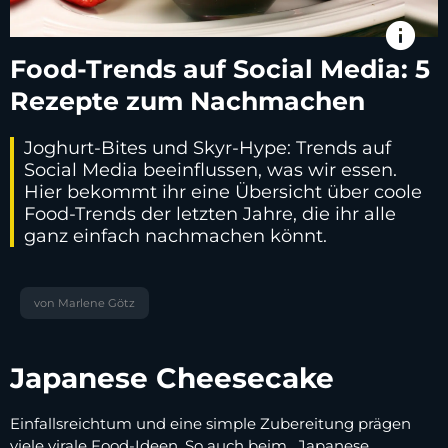
info
Food-Trends auf Social Media: 5
Rezepte zum Nachmachen
Joghurt-Bites und Skyr-Hype: Trends auf
Social Media beeinflussen, was wir essen.
Hier bekommt ihr eine Übersicht über coole
Food-Trends der letzten Jahre, die ihr alle
ganz einfach nachmachen könnt.
von Marlene Götz
Japanese Cheesecake
Einfallsreichtum und eine simple Zubereitung prägen
viele virale Food-Ideen. So auch beim „Japanese