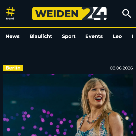
„Becoming Taylor Swift“: Doku
search
News
Blaulicht
Sport
Events
Leo
L
Berlin
08.06.2026