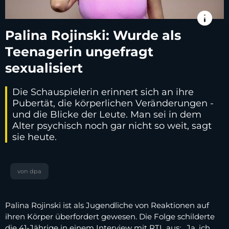
info
Palina Rojinski: Wurde als
Teenagerin ungefragt
sexualisiert
Die Schauspielerin erinnert sich an ihre
Pubertät, die körperlichen Veränderungen -
und die Blicke der Leute. Man sei in dem
Alter psychisch noch gar nicht so weit, sagt
sie heute.
von dpa
Palina Rojinski ist als Jugendliche von Reaktionen auf
ihren Körper überfordert gewesen. Die Folge schilderte
die 41-Jährige in einem Interview mit RTL aus: „Ja, ich