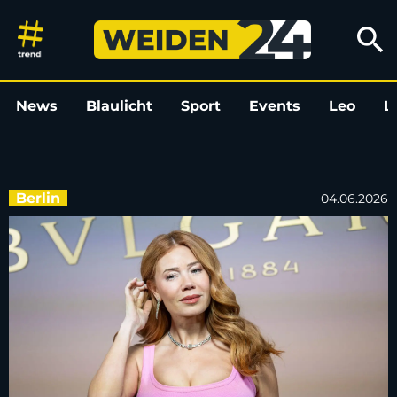
Palina Rojinski: Wurde als Teen
search
News
Blaulicht
Sport
Events
Leo
L
Berlin
04.06.2026