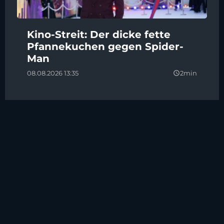
Kino-Streit: Der dicke fette
Pfannekuchen gegen Spider-
Man
08.08.2026 13:35
2min
query_builder