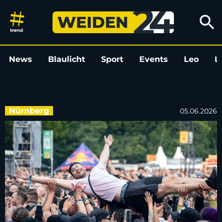
Rock im Park beginnt - Spielt 
search
News
Blaulicht
Sport
Events
Leo
L
Nürnberg
05.06.2026