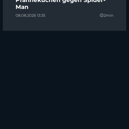
Man
08.08.2026 13:35
2min
query_builder