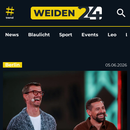
Joko und Klaas zeigen Alltag a
search
News
Blaulicht
Sport
Events
Leo
L
Berlin
05.06.2026