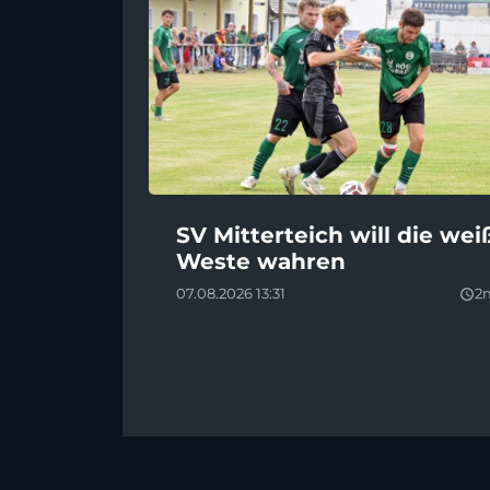
SV Mitterteich will die wei
Weste wahren
07.08.2026 13:31
2
query_builder