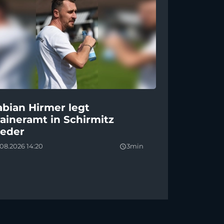
abian Hirmer legt
raineramt in Schirmitz
ieder
08.2026 14:20
3min
query_builder