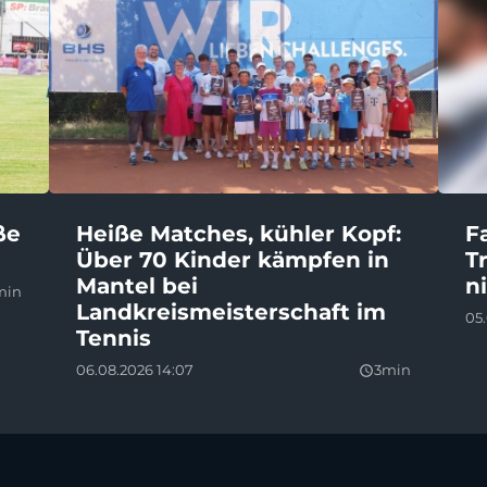
ße
Heiße Matches, kühler Kopf:
F
Über 70 Kinder kämpfen in
T
Mantel bei
n
min
Landkreismeisterschaft im
05.
Tennis
06.08.2026 14:07
3min
query_builder