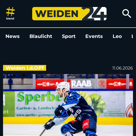
Manuel Edfelder verlässt die B
search
News
Blaulicht
Sport
Events
Leo
L
Weiden i.d.OPf
11.06.2026