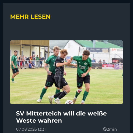
MEHR LESEN
SV Mitterteich will die weiße
Weste wahren
07.08.2026 13:31
2min
query_builder