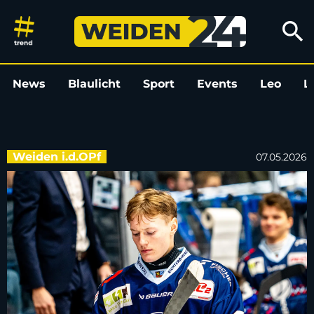
Ex-Devil Elias Pul zurück in D
search
News
Blaulicht
Sport
Events
Leo
L
Weiden i.d.OPf
07.05.2026