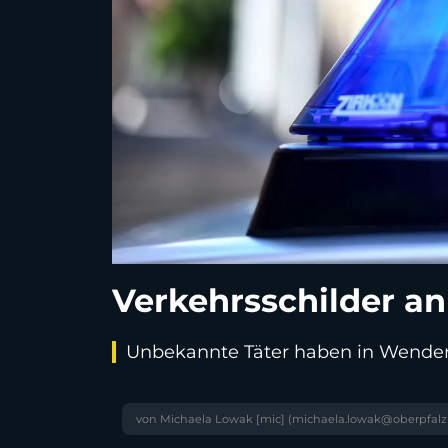
Verkehrsschilder a
Unbekannte Täter haben in Wenders
von Michaela Lowak [mic] (michaela.lowak@oberpfal