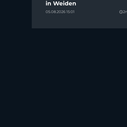
in Weiden
05.08.2026 15:01
2
query_builder