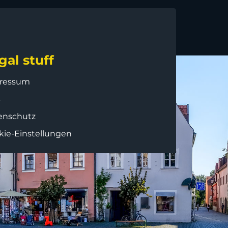
gal stuff
ressum
B
enschutz
kie-Einstellungen