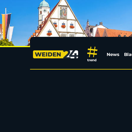
Verkehrsschilder an B
News
Bla