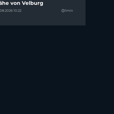
ähe von Velburg
08.2026 10:22
1min
query_builder