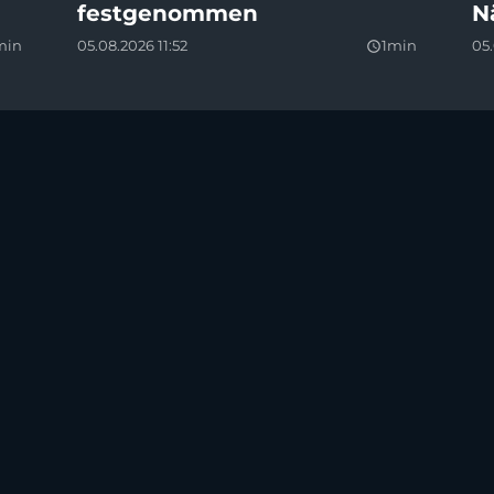
festgenommen
N
min
05.08.2026 11:52
1min
05.
query_builder