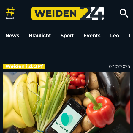
TooGoodToGo in Weiden: Hier re
search
News
Blaulicht
Sport
Events
Leo
L
Weiden i.d.OPf
07.07.2025