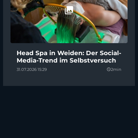
Head Spa in Weiden: Der Social-
Media-Trend im Selbstversuch
31.07.2026 15:29
2min
query_builder