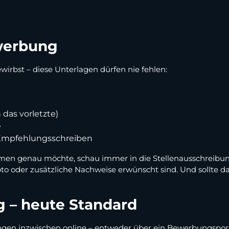
ewerbung
wirbst – diese Unterlagen dürfen nie fehlen:
 das vorletzte)
e
 Empfehlungsschreiben
hmen genau möchte, schau immer in die Stellenausschreibu
o oder zusätzliche Nachweise erwünscht sind. Und sollte da 
g – heute Standard
gen inzwischen online – entweder über ein Bewerbungsporta