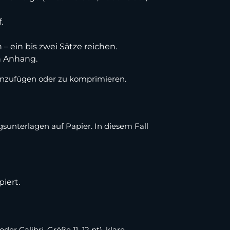
.
– ein bis zwei Sätze reichen.
n Anhang.
enzufügen oder zu komprimieren.
sunterlagen auf Papier. In diesem Fall
iert.
der Calibri, Größe 11–12 pt), klare