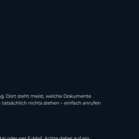
ng. Dort steht meist, welche Dokumente
tatsächlich nichts stehen – einfach anrufen
l oder per E-Mail. Achte dabei auf ein