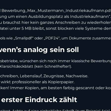
iel Bewerbung_Max_Mustermann_Industriekaufmann.pdf
rbung um einen Ausbildungsplatz als Industriekaufmann“.
Du brauchst hier kein ganzes Anschreiben zu wiederholen 
Datei unter 5 MB bleibt, sonst blocken viele Systeme de
 Tools wie „Smallpdf“ oder „PDF24“, um Dokumente zusamm
n’s analog sein soll
ksbetriebe, wünschen sich noch immer klassische Bewerbung
rsichtdeckblatt (kein Schnellhefter!).
schreiben, Lebenslauf, Zeugnisse, Nachweise.
 wirkt professioneller als Kopierpapier.
icken! Immer Kopien, am besten farbig gescannt oder kop
 erster Eindruck zählt
est. Achte auf eine einheitliche Schrift (zum Beispiel Arial o