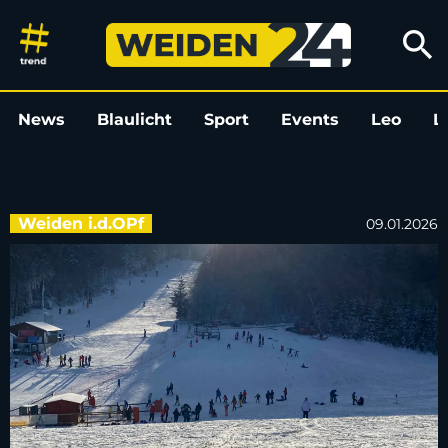
Skifahren rund um Weiden: Pis
search
News
Blaulicht
Sport
Events
Leo
L
Weiden i.d.OPf
09.01.2026