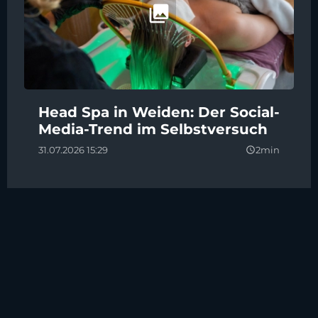
Head Spa in Weiden: Der Social-
Media-Trend im Selbstversuch
31.07.2026 15:29
2min
query_builder