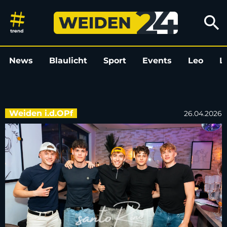
Partybilder: Samstag im Santo
search
News
Blaulicht
Sport
Events
Leo
L
Weiden i.d.OPf
26.04.2026