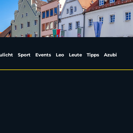
d Party: Das Wochene
ulicht
Sport
Events
Leo
Leute
Tipps
Azubi