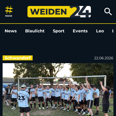
Kultderby in Schwandorf: Büch
search
News
Blaulicht
Sport
Events
Leo
L
Schwandorf
22.06.2026