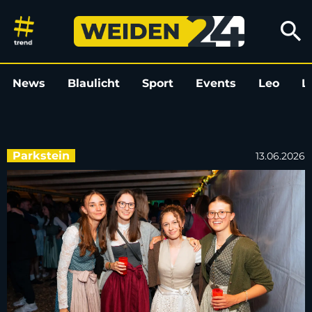
120 Jahre Burschenverein Parks
search
News
Blaulicht
Sport
Events
Leo
L
Parkstein
13.06.2026