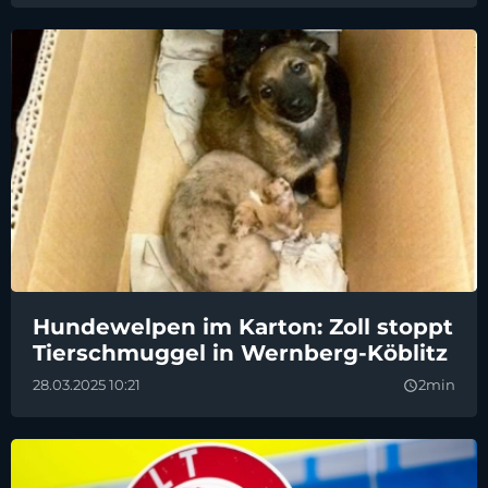
Hundewelpen im Karton: Zoll stoppt
Tierschmuggel in Wernberg-Köblitz
28.03.2025 10:21
2min
query_builder