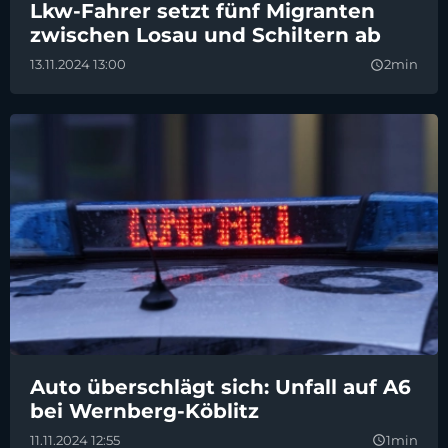
Lkw-Fahrer setzt fünf Migranten
zwischen Losau und Schiltern ab
13.11.2024 13:00
2min
query_builder
Auto überschlägt sich: Unfall auf A6
bei Wernberg-Köblitz
11.11.2024 12:55
1min
query_builder