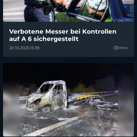
Verbotene Messer bei Kontrollen
auf A 6 sichergestellt
20.10.2025 15:39
1min
query_builder