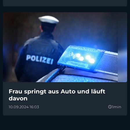
Frau springt aus Auto und läuft
davon
10.09.2024 16:03
1min
query_builder