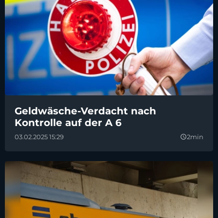
Geldwäsche-Verdacht nach
Kontrolle auf der A 6
03.02.2025 15:29
2min
query_builder