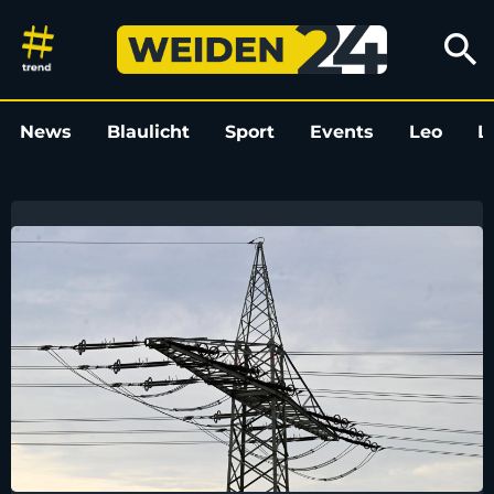
Weiden24
search
News
Blaulicht
Sport
Events
Leo
L