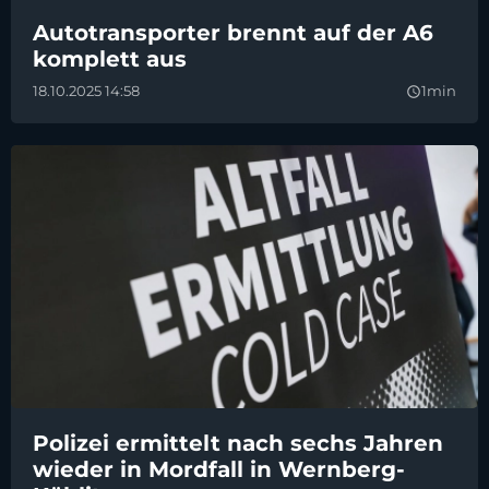
Autotransporter brennt auf der A6
komplett aus
18.10.2025 14:58
1min
query_builder
Polizei ermittelt nach sechs Jahren
wieder in Mordfall in Wernberg-