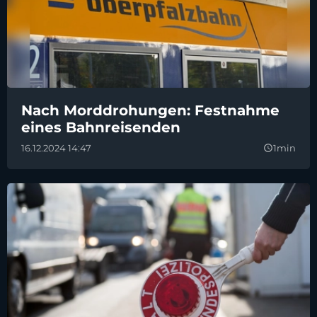
Nach Morddrohungen: Festnahme
eines Bahnreisenden
16.12.2024 14:47
1min
query_builder