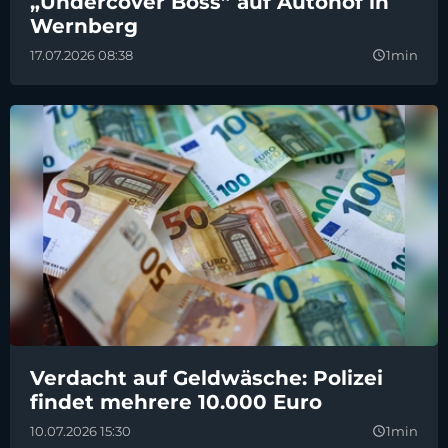
„Undercover Boss” auf Autohof in
Wernberg
17.07.2026 08:38
1min
query_builder
Verdacht auf Geldwäsche: Polizei
findet mehrere 10.000 Euro
10.07.2026 15:30
1min
query_builder