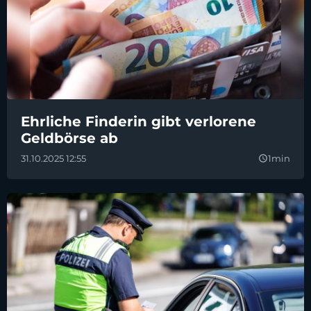
Ehrliche Finderin gibt verlorene
Geldbörse ab
31.10.2025 12:55
1min
query_builder