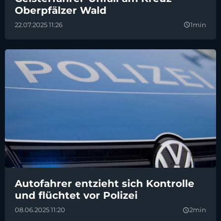
Oberpfälzer Wald
22.07.2025 11:26
1min
query_builder
Autofahrer entzieht sich Kontrolle
und flüchtet vor Polizei
08.06.2025 11:20
2min
query_builder