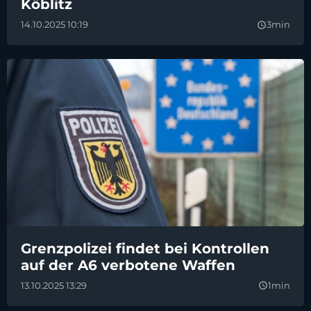
Köblitz
14.10.2025 10:19
3min
query_builder
Grenzpolizei findet bei Kontrollen
auf der A6 verbotene Waffen
13.10.2025 13:29
1min
query_builder