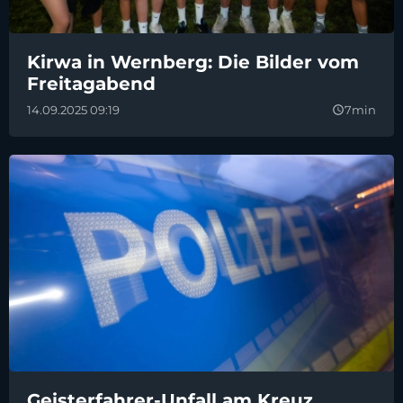
Kirwa in Wernberg: Die Bilder vom
Freitagabend
14.09.2025 09:19
7min
query_builder
Geisterfahrer-Unfall am Kreuz