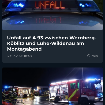
Unfall auf A 93 zwischen Wernberg-
Köblitz und Luhe-Wildenau am
Montagabend
30.03.2026 18:48
1min
query_builder