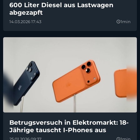
600 Liter Diesel aus Lastwagen
abgezapft
14.03.2026 17:43
1min
query_builder
Betrugsversuch in Elektromarkt: 18-
Jährige tauscht I-Phones aus
25.01.2026 09:37
1min
query_builder