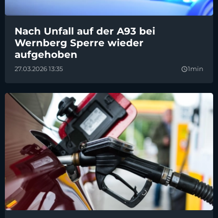
Nach Unfall auf der A93 bei
Wernberg Sperre wieder
aufgehoben
27.03.2026 13:35
1min
query_builder