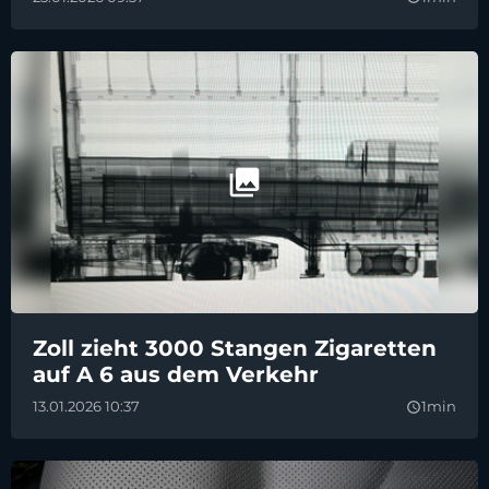
Zoll zieht 3000 Stangen Zigaretten
auf A 6 aus dem Verkehr
13.01.2026 10:37
1min
query_builder