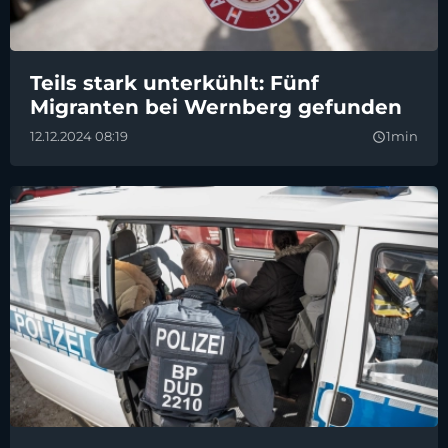
Teils stark unterkühlt: Fünf
Migranten bei Wernberg gefunden
12.12.2024 08:19
1min
query_builder