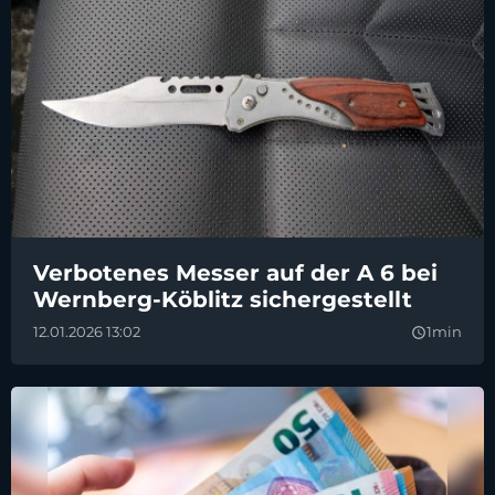
Verbotenes Messer auf der A 6 bei
Wernberg-Köblitz sichergestellt
12.01.2026 13:02
1min
query_builder