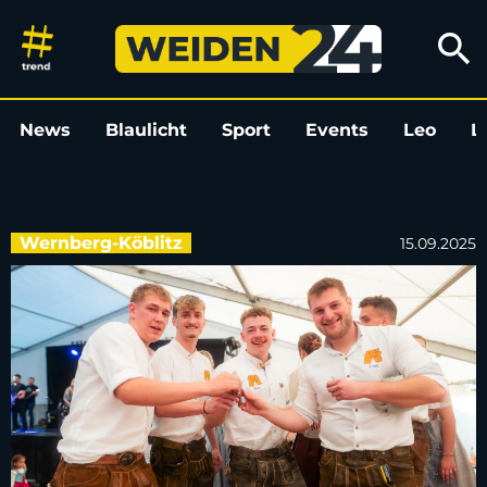
Wernberg feiert Kirwa - Der So
search
News
Blaulicht
Sport
Events
Leo
L
Wernberg-Köblitz
15.09.2025