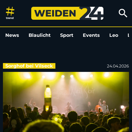
Kreis-Kirwa-Warm-Up: Die Suc
search
News
Blaulicht
Sport
Events
Leo
L
Sorghof bei Vilseck
24.04.2026