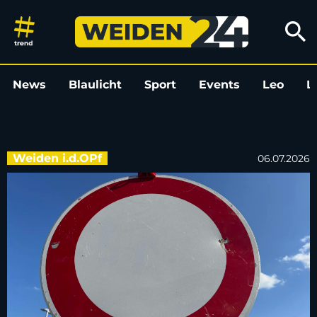
Brückenarbeiten in Weiden: V
search
News
Blaulicht
Sport
Events
Leo
L
Weiden i.d.OPf
06.07.2026