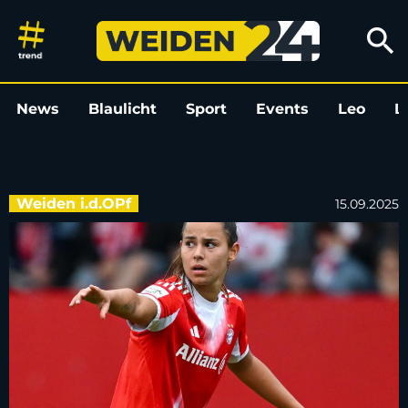
FC Bayern Frauen zwischen Lig
search
News
Blaulicht
Sport
Events
Leo
L
Weiden i.d.OPf
15.09.2025