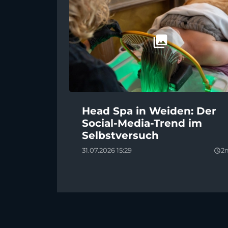
Head Spa in Weiden: Der
Social-Media-Trend im
Selbstversuch
31.07.2026 15:29
2
query_builder