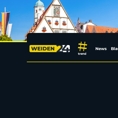
Drink der Woche: Ligh
News
Bla