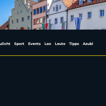
t and Airy | Weiden24
ulicht
Sport
Events
Leo
Leute
Tipps
Azubi