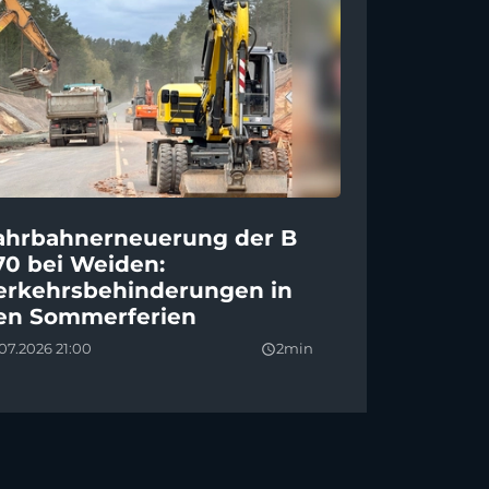
ahrbahnerneuerung der B
70 bei Weiden:
erkehrsbehinderungen in
en Sommerferien
07.2026 21:00
2min
query_builder