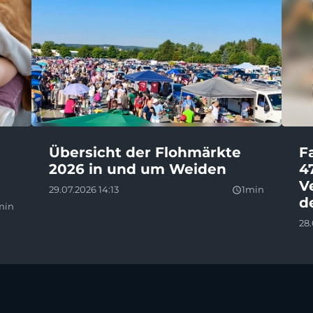
Übersicht der Flohmärkte
F
2026 in und um Weiden
4
V
29.07.2026 14:13
1min
query_builder
d
min
28.