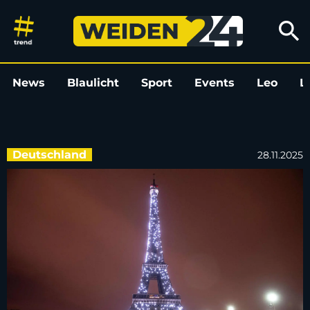
Mal wieder Paris-Romantik bei
search
News
Blaulicht
Sport
Events
Leo
L
Deutschland
28.11.2025