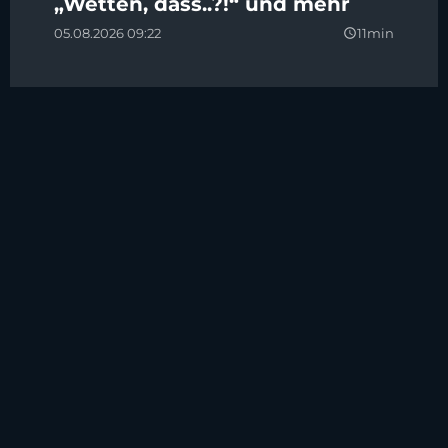
„Wetten, dass..?!“ und mehr
05.08.2026 09:22
11min
query_builder