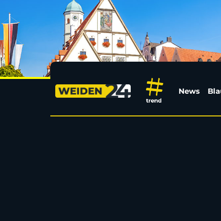
Die Bilder der Luma A
News
Bla