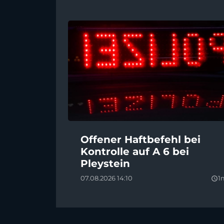
Offener Haftbefehl bei
Kontrolle auf A 6 bei
Pleystein
07.08.2026 14:10
1
query_builder