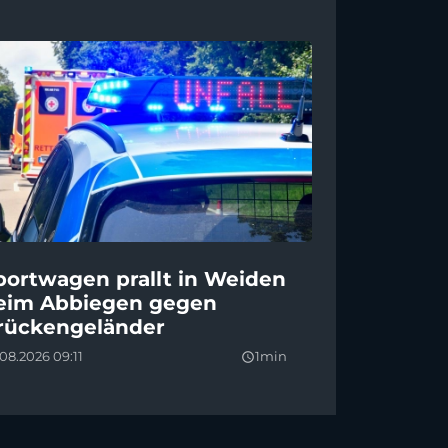
portwagen prallt in Weiden
eim Abbiegen gegen
rückengeländer
08.2026 09:11
1min
query_builder