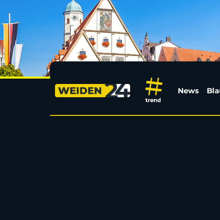
19-Jähriger in Weiden
News
Bla