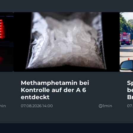
Methamphetamin bei
S
Kontrolle auf der A 6
b
entdeckt
B
min
07.08.2026 14:00
1min
07.
query_builder