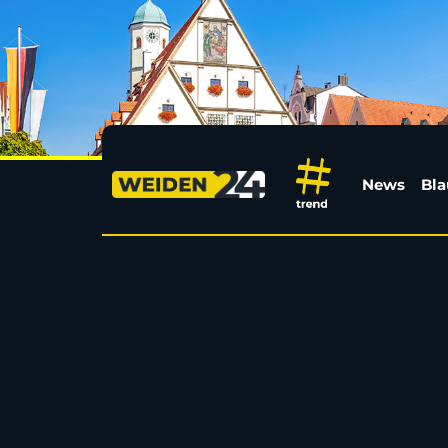
Tschechiens Berufsaus
News
Bla