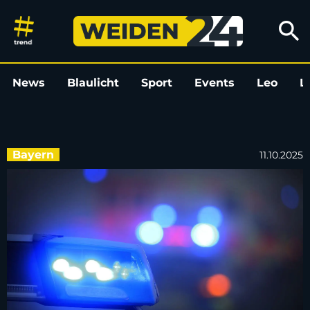
Jugendlicher stirbt nach Motor
search
News
Blaulicht
Sport
Events
Leo
L
Bayern
11.10.2025