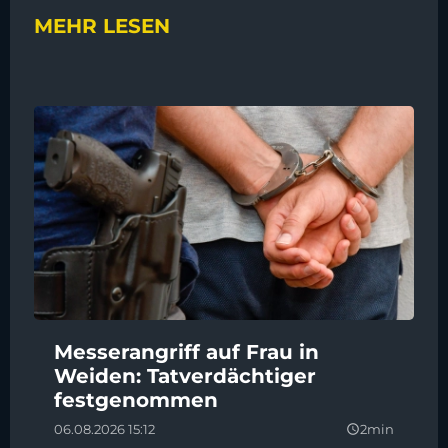
MEHR LESEN
Messerangriff auf Frau in
Weiden: Tatverdächtiger
festgenommen
06.08.2026 15:12
2min
query_builder