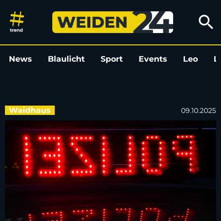
Mehrere Autofahrer ohne Führe
search
News
Blaulicht
Sport
Events
Leo
L
Waidhaus
09.10.2025