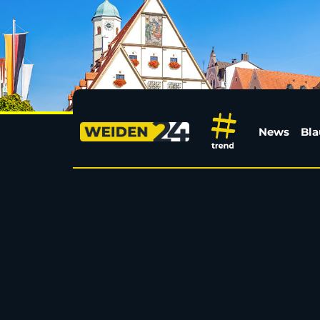
Blue Devils holen erf
News
Bla