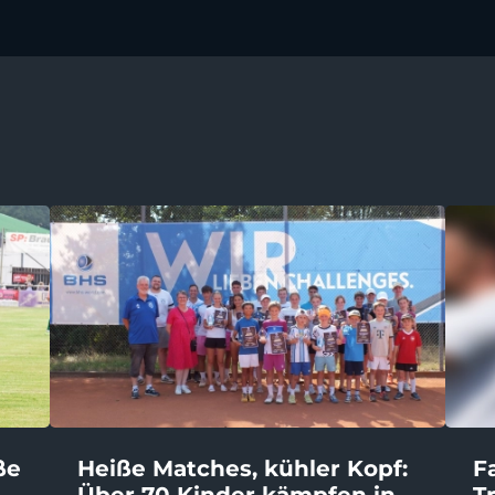
ße
Heiße Matches, kühler Kopf:
F