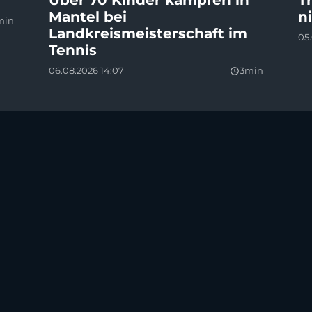
Über 70 Kinder kämpfen in
T
Mantel bei
n
min
Landkreismeisterschaft im
05.
Tennis
06.08.2026 14:07
3min
query_builder