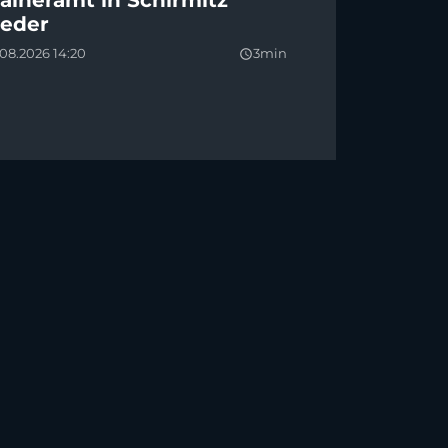
raineramt in Schirmitz
ieder
08.2026 14:20
3min
query_builder