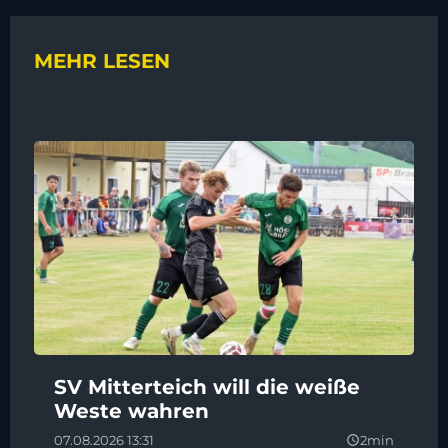
MEHR LESEN
SV Mitterteich will die weiße
Weste wahren
07.08.2026 13:31
2min
query_builder