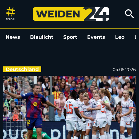
Dominant in der Liga, gestopp
search
News
Blaulicht
Sport
Events
Leo
L
Deutschland
04.05.2026