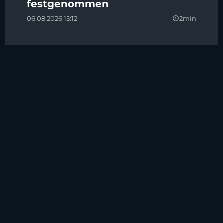
festgenommen
06.08.2026 15:12
2min
query_builder