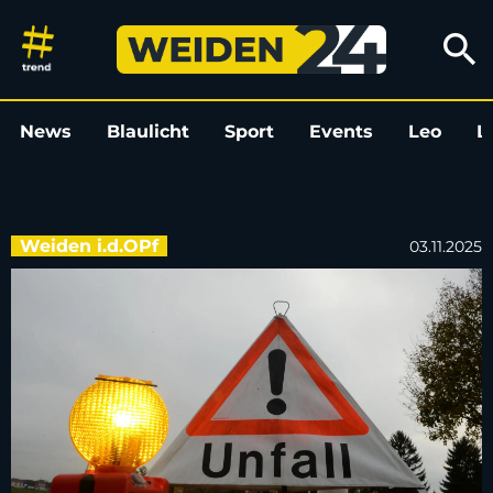
Zwei Verkehrsunfälle in Weiden:
search
News
Blaulicht
Sport
Events
Leo
L
Weiden i.d.OPf
03.11.2025