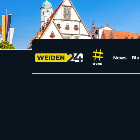
Tierschützer finden b
News
Bla