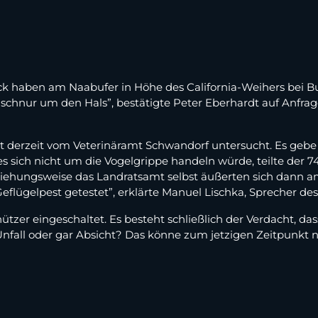
eck haben am Naabufer in Höhe des California-Weihers bei 
schnur um den Hals”, bestätigte Peter Eberhardt auf Anfrage
t derzeit vom Veterinäramt Schwandorf untersucht. Es geb
es sich nicht um die Vogelgrippe handeln würde, teilte der 7
ziehungsweise das Landratsamt selbst äußerten sich dann 
lügelpest getestet”, erklärte Manuel Lischka, Sprecher de
ützer eingeschaltet. Es besteht schließlich der Verdacht, da
nfall oder gar Absicht? Das könne zum jetzigen Zeitpunkt n