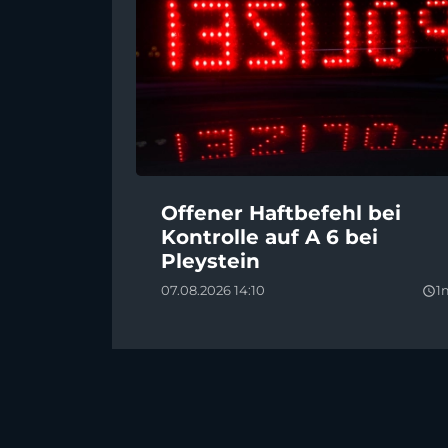
Offener Haftbefehl bei
Kontrolle auf A 6 bei
Pleystein
07.08.2026 14:10
1
query_builder