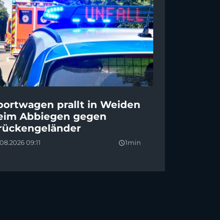
portwagen prallt in Weiden
eim Abbiegen gegen
rückengeländer
08.2026 09:11
1min
query_builder