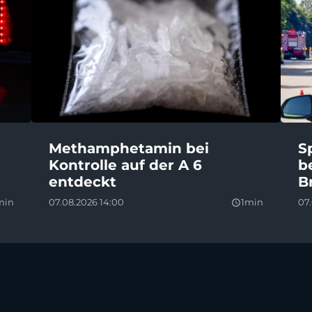
Methamphetamin bei
S
Kontrolle auf der A 6
b
entdeckt
B
min
07.08.2026 14:00
1min
07.
query_builder